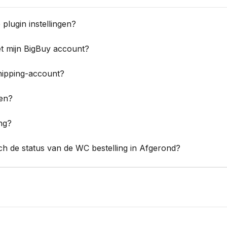
 plugin instellingen?
et mijn BigBuy account?
hipping-account?
ten?
ng?
ch de status van de WC bestelling in Afgerond?